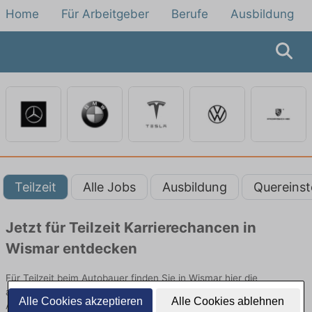
Home
Für Arbeitgeber
Berufe
Ausbildung
Teilzeit
Alle Jobs
Ausbildung
Quereinst
Jetzt für Teilzeit Karrierechancen in
Wismar entdecken
Für Teilzeit beim Autobauer finden Sie in Wismar hier die
aktuellsten Angebote. Entdecken Sie freie Optionen von Top-
Alle Cookies akzeptieren
Alle Cookies ablehnen
Arbeitgebern und bewerben Sie sich noch heute.