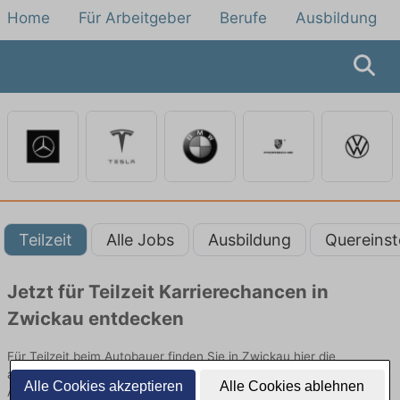
Home
Für Arbeitgeber
Berufe
Ausbildung
Teilzeit
Alle Jobs
Ausbildung
Quereinst
Jetzt für Teilzeit Karrierechancen in
Zwickau entdecken
Für Teilzeit beim Autobauer finden Sie in Zwickau hier die
aktuellsten Angebote. Entdecken Sie freie Optionen von Top-
Alle Cookies akzeptieren
Alle Cookies ablehnen
Arbeitgebern und bewerben Sie sich noch heute.