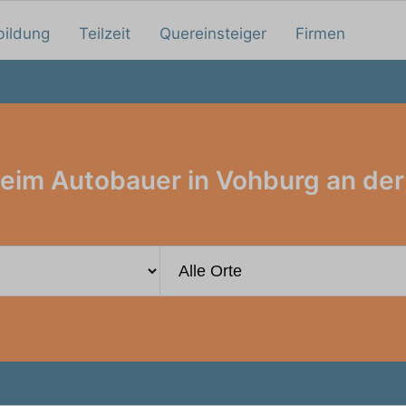
bildung
Teilzeit
Quereinsteiger
Firmen
eim Autobauer in Vohburg an de