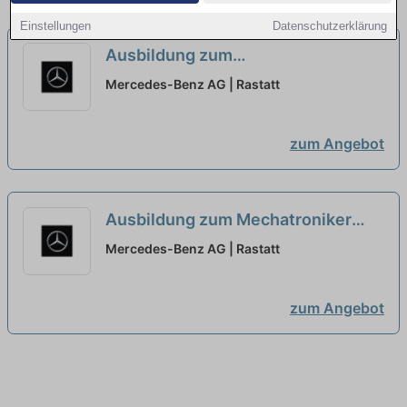
Einstellungen
Datenschutzerklärung
Ausbildung zum
Fertigungsmechaniker (w/m/d),
Mercedes-Benz AG | Rastatt
Mercedes-Benz AG, Werk Rastatt,
Ausbildungsbeginn September
zum Angebot
2027
neu
Ausbildung zum Mechatroniker
(w/m/d), Mercedes-Benz AG, Werk
Mercedes-Benz AG | Rastatt
Rastatt, Ausbildungsbeginn
September 2027
neu
zum Angebot