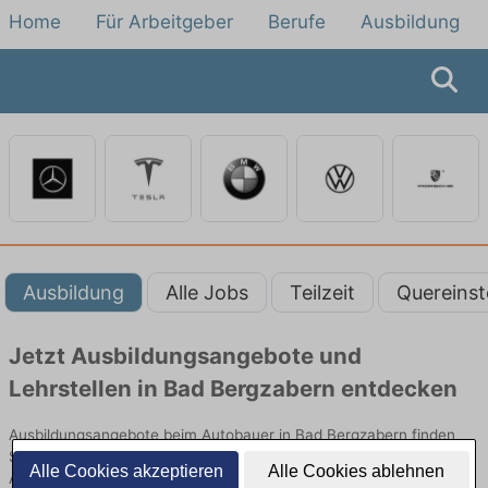
Home
Für Arbeitgeber
Berufe
Ausbildung
Ausbildung
Alle Jobs
Teilzeit
Quereinst
Jetzt Ausbildungsangebote und
Lehrstellen in Bad Bergzabern entdecken
Ausbildungsangebote beim Autobauer in Bad Bergzabern finden
Sie von namhaften Firmen. Entdecken Sie freie Optionen von Top-
Alle Cookies akzeptieren
Alle Cookies ablehnen
Arbeitgebern und bewerben Sie sich noch heute.