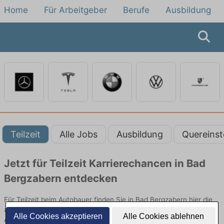
Home
Für Arbeitgeber
Berufe
Ausbildung
Teilzeit
Alle Jobs
Ausbildung
Quereinst
Jetzt für Teilzeit Karrierechancen in Bad
Bergzabern entdecken
Für Teilzeit beim Autobauer finden Sie in Bad Bergzabern hier die
aktuellsten Angebote. Entdecken Sie freie Optionen von Top-
Alle Cookies akzeptieren
Alle Cookies ablehnen
Arbeitgebern und bewerben Sie sich noch heute.