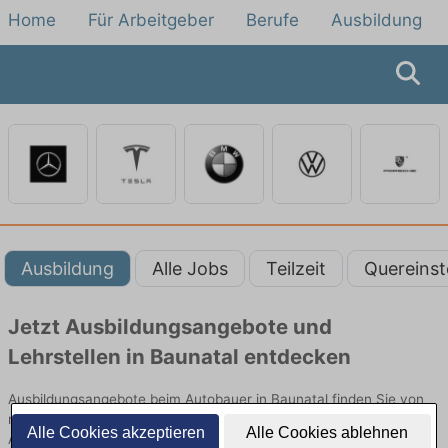
Home
Für Arbeitgeber
Berufe
Ausbildung
Ausbildung
Alle Jobs
Teilzeit
Quereinst
Jetzt Ausbildungsangebote und
Lehrstellen in Baunatal entdecken
Ausbildungsangebote beim Autobauer in Baunatal finden Sie von
namhaften Firmen. Entdecken Sie freie Optionen von Top-
Alle Cookies akzeptieren
Alle Cookies ablehnen
Arbeitgebern und bewerben Sie sich noch heute.