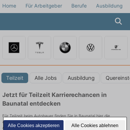
Home
Für Arbeitgeber
Berufe
Ausbildung
Teilzeit
Alle Jobs
Ausbildung
Quereinst
Jetzt für Teilzeit Karrierechancen in
Baunatal entdecken
Für Teilzeit beim Autobauer finden Sie in Baunatal hier die
aktuellsten Angebote. Entdecken Sie freie Optionen von Top-
Alle Cookies akzeptieren
Alle Cookies ablehnen
Arbeitgebern und bewerben Sie sich noch heute.