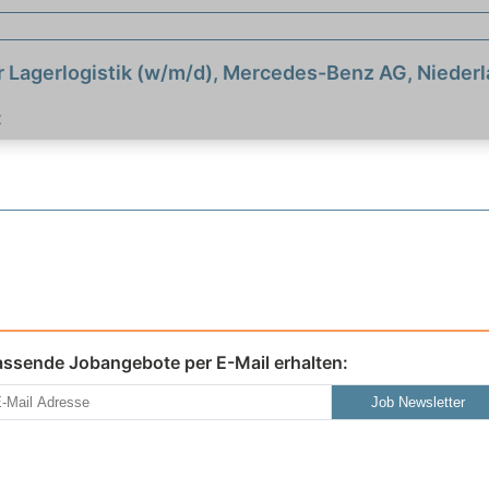
ür Lagerlogistik (w/m/d), Mercedes-Benz AG, Niede
t
assende Jobangebote per E-Mail erhalten:
Job Newsletter