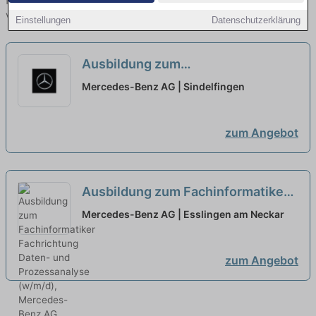
finden Sie von namhaften Firmen. Entdecken Sie freie Optionen
von Top-Arbeitgebern und bewerben Sie sich noch heute.
Einstellungen
Datenschutzerklärung
Ausbildung zum
Konstruktionsmechaniker (w/m/d)
Mercedes-Benz AG | Sindelfingen
für Karosserietechnik, Mercedes-
Benz AG, Standort Sindelfingen,
zum Angebot
Ausbildungsbeginn 13.09.2027
neu
Ausbildung zum Fachinformatiker
Fachrichtung Daten- und
Mercedes-Benz AG | Esslingen am Neckar
Prozessanalyse (w/m/d),
Mercedes-Benz AG, Werk
zum Angebot
Untertürkheim, Ausbildungsbeginn
13.09.2027
neu