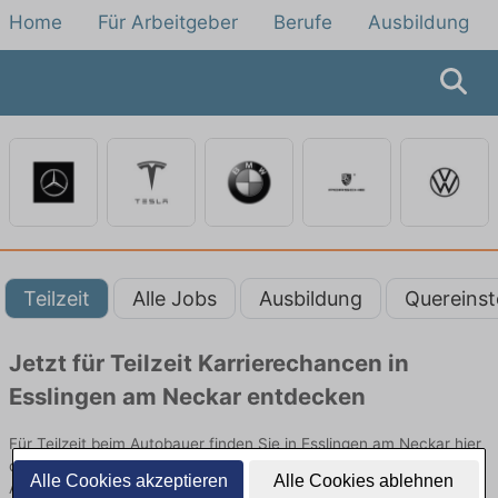
Home
Für Arbeitgeber
Berufe
Ausbildung
Teilzeit
Alle Jobs
Ausbildung
Quereinst
Jetzt für Teilzeit Karrierechancen in
Esslingen am Neckar entdecken
Für Teilzeit beim Autobauer finden Sie in Esslingen am Neckar hier
die aktuellsten Angebote. Entdecken Sie freie Optionen von Top-
Alle Cookies akzeptieren
Alle Cookies ablehnen
Arbeitgebern und bewerben Sie sich noch heute.