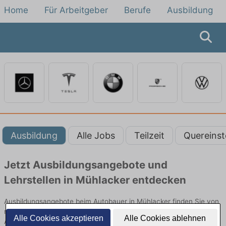
Home
Für Arbeitgeber
Berufe
Ausbildung
Ausbildung
Alle Jobs
Teilzeit
Quereinst
Jetzt Ausbildungsangebote und
Lehrstellen in Mühlacker entdecken
Ausbildungsangebote beim Autobauer in Mühlacker finden Sie von
namhaften Firmen. Entdecken Sie freie Optionen von Top-
Alle Cookies akzeptieren
Alle Cookies ablehnen
Arbeitgebern und bewerben Sie sich noch heute.