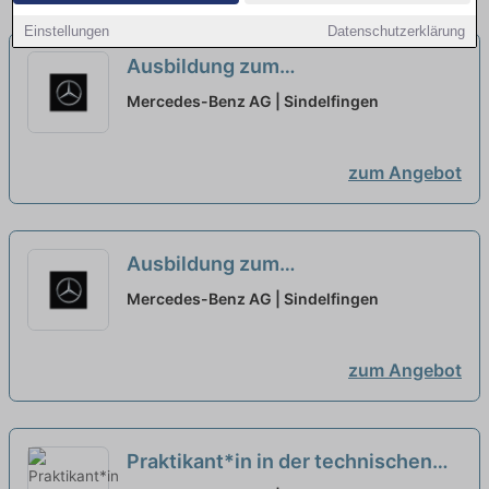
Einstellungen
Datenschutzerklärung
Ausbildung zum
Konstruktionsmechaniker (w/m/d)
Mercedes-Benz AG | Sindelfingen
für Karosserietechnik, Mercedes-
Benz AG, Standort Sindelfingen,
zum Angebot
Ausbildungsbeginn 13.09.2027
neu
Ausbildung zum
Fahrzeuginterieur-Mechaniker
Mercedes-Benz AG | Sindelfingen
(w/m/d), Mercedes-Benz AG,
Standort Sindelfingen,
zum Angebot
Ausbildungsbeginn 13.09.2027
neu
Praktikant*in in der technischen