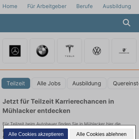
Home
Für Arbeitgeber
Berufe
Ausbildung
Teilzeit
Alle Jobs
Ausbildung
Quereinst
Jetzt für Teilzeit Karrierechancen in
Mühlacker entdecken
Für Teilzeit beim Autobauer finden Sie in Mühlacker hier die
aktuellsten Angebote. Entdecken Sie freie Optionen von Top-
Alle Cookies akzeptieren
Alle Cookies ablehnen
Arbeitgebern und bewerben Sie sich noch heute.