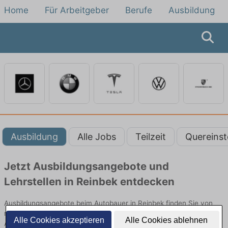
Home
Für Arbeitgeber
Berufe
Ausbildung
Ausbildung
Alle Jobs
Teilzeit
Quereinst
Jetzt Ausbildungsangebote und
Lehrstellen in Reinbek entdecken
Ausbildungsangebote beim Autobauer in Reinbek finden Sie von
namhaften Firmen. Entdecken Sie freie Optionen von Top-
Alle Cookies akzeptieren
Alle Cookies ablehnen
Arbeitgebern und bewerben Sie sich noch heute.