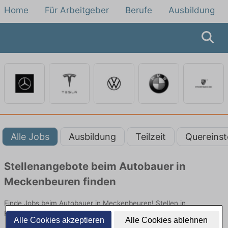
Home
Für Arbeitgeber
Berufe
Ausbildung
Alle Jobs
Ausbildung
Teilzeit
Quereinst
Stellenangebote beim Autobauer in
Meckenbeuren finden
Finde Jobs beim Autobauer in Meckenbeuren! Stellen in
Produktion. Jetzt bewerben!
Alle Cookies akzeptieren
Alle Cookies ablehnen