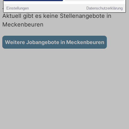
Jobs beim Autobauer in Meckenbeuren:
Einstellungen
Datenschutzerklärung
Aktuell gibt es keine Stellenangebote in
Meckenbeuren
Weitere Jobangebote in Meckenbeuren