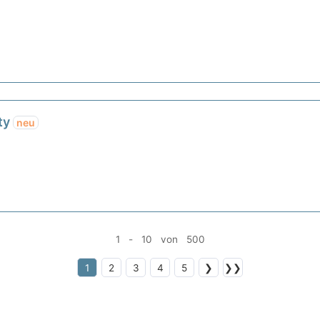
ty
neu
1 - 10 von 500
1
2
3
4
5
❯
❯❯