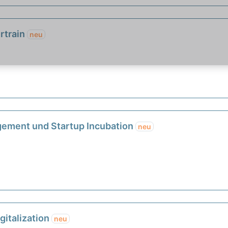
rtrain
neu
gement und Startup Incubation
neu
gitalization
neu