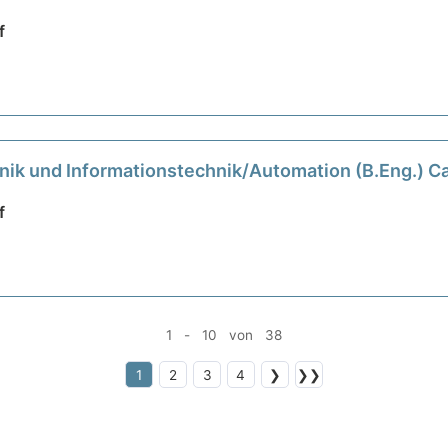
f
nik und Informationstechnik/Automation (B.Eng.) C
f
1 - 10 von 38
1
2
3
4
❯
❯❯