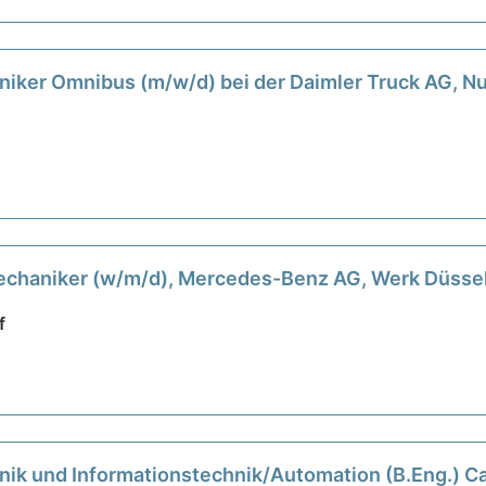
iker Omnibus (m/w/d) bei der Daimler Truck AG, 
echaniker (w/m/d), Mercedes-Benz AG, Werk Düssel
f
nik und Informationstechnik/Automation (B.Eng.) C