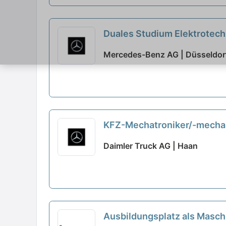
Duales Studium Elektrotech
2026 (w/m/d)
neu
Mercedes-Benz AG | Düsseldor
KFZ-Mechatroniker/-mechan
Benz Haan
neu
Daimler Truck AG | Haan
Ausbildungsplatz als Masc