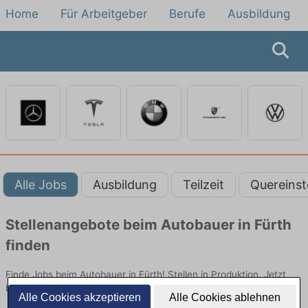
Home
Für Arbeitgeber
Berufe
Ausbildung
Alle Jobs
Ausbildung
Teilzeit
Quereinst
Stellenangebote beim Autobauer in Fürth
finden
Finde Jobs beim Autobauer in Fürth! Stellen in Produktion. Jetzt
bewerben!
Alle Cookies akzeptieren
Alle Cookies ablehnen