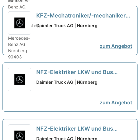
Standort Nürnberg,
Ausbildungsbeginn 01.09.2027
neu
KFZ-Mechatroniker/-mechaniker
NFZ (m/w/d) bei der Daimler Truck
Daimler Truck AG | Nürnberg
AG, Nutzfahrzeugzentrum
Mercedes-Benz Nürnberg
neu
zum Angebot
NFZ-Elektriker LKW und Bus
(m/w/d) bei der Daimler Truck AG,
Daimler Truck AG | Nürnberg
Nutzfahrzeugzentrum Mercedes-
Benz Nürnberg
neu
zum Angebot
NFZ-Elektriker LKW und Bus
(m/w/d) bei der Daimler Truck AG,
Daimler Truck AG | Nürnberg