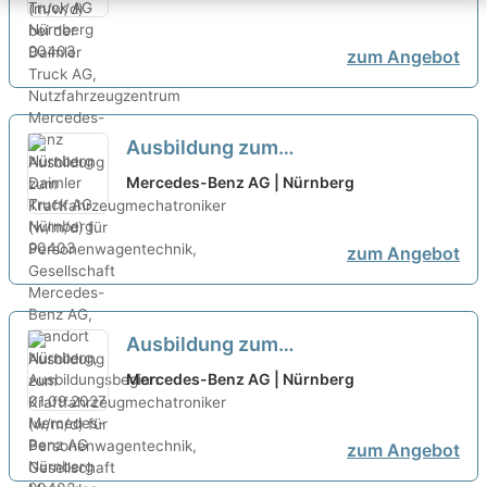
Nutzfahrzeugzentrum Mercedes-
Benz Nürnberg
neu
zum Angebot
Ausbildung zum
Kraftfahrzeugmechatroniker
Mercedes-Benz AG | Nürnberg
(w/m/d) für
Personenwagentechnik,
zum Angebot
Gesellschaft Mercedes-Benz AG,
Standort Nürnberg,
Ausbildungsbeginn 01.09.2027
neu
Ausbildung zum
Kraftfahrzeugmechatroniker
Mercedes-Benz AG | Nürnberg
(w/m/d) für
Personenwagentechnik,
zum Angebot
Gesellschaft Mercedes-Benz AG,