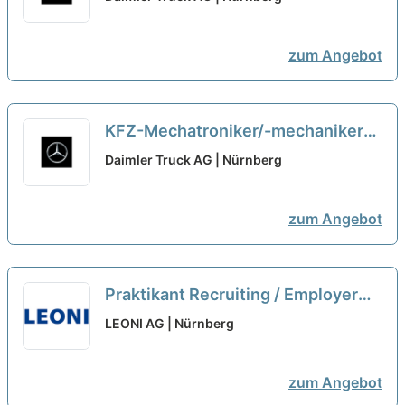
Nutzfahrzeugzentrum Mercedes-
Benz Nürnberg
neu
zum Angebot
KFZ-Mechatroniker/-mechaniker
NFZ (m/w/d) bei der Daimler Truck
Daimler Truck AG | Nürnberg
AG, Nutzfahrzeugzentrum
Mercedes-Benz Nürnberg
neu
zum Angebot
Praktikant Recruiting / Employer
Branding (m/w/d) Wintersemester
LEONI AG | Nürnberg
2026/2027
neu
zum Angebot