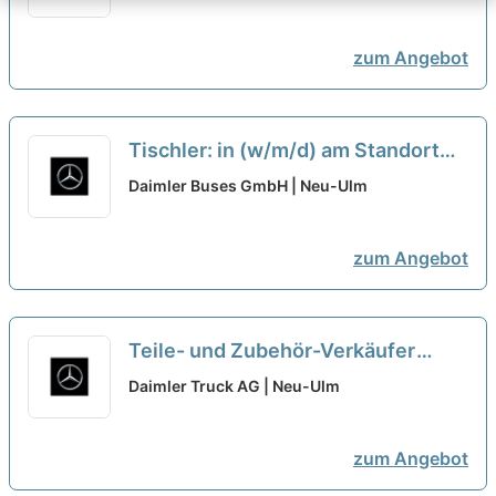
Methoden und Prozesse
neu
zum Angebot
Tischler: in (w/m/d) am Standort
Neu-Ulm
neu
Daimler Buses GmbH | Neu-Ulm
zum Angebot
Teile- und Zubehör-Verkäufer
(m/w/d) bei der Daimler Truck AG,
Daimler Truck AG | Neu-Ulm
Nutzfahrzeugzentrum Mercedes-
Benz Ulm/Neu-Ulm
neu
zum Angebot