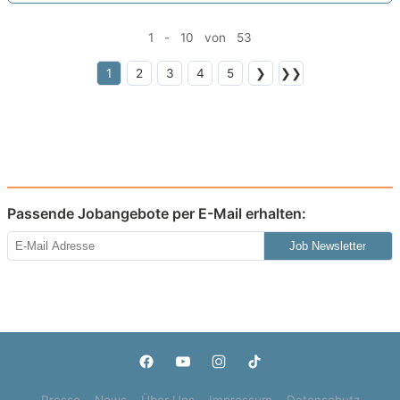
Ausbildungsbeginn 13.09.2027
neu
1 - 10 von 53
1
2
3
4
5
❯
❯❯
Passende Jobangebote per E-Mail erhalten:
Job Newsletter
Presse
News
Über Uns
Impressum
Datenschutz