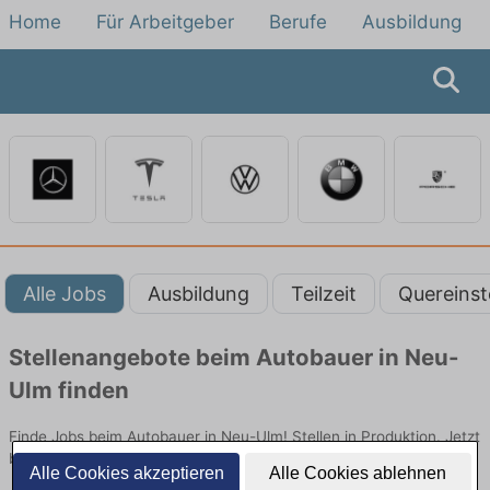
Home
Für Arbeitgeber
Berufe
Ausbildung
Alle Jobs
Ausbildung
Teilzeit
Quereinst
Stellenangebote beim Autobauer in Neu-
Ulm finden
Finde Jobs beim Autobauer in Neu-Ulm! Stellen in Produktion. Jetzt
bewerben!
Alle Cookies akzeptieren
Alle Cookies ablehnen