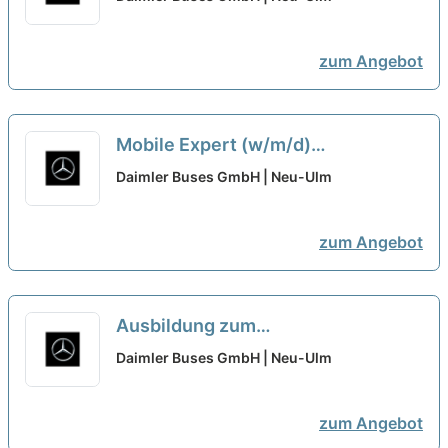
zum Angebot
Mobile Expert (w/m/d)
Nutzfahrzeuge / Busse -
Daimler Buses GmbH | Neu-Ulm
Deutschland & Europa
neu
zum Angebot
Ausbildung zum
Kraftfahrzeugmechatroniker
Daimler Buses GmbH | Neu-Ulm
(m/w/d) für System- und
Hochvolttechnik, Daimler Buses
zum Angebot
GmbH, Werk Neu-Ulm,