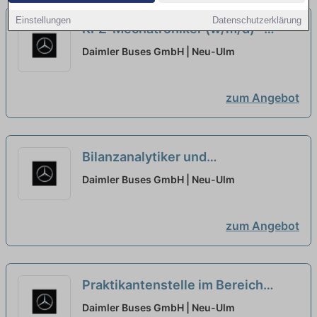
Einstellungen
Datenschutzerklärung
KFZ-Mechatroniker (w/m/d) –
Schwerpunkt: Elektrik/Mechanik
Daimler Buses GmbH | Neu-Ulm
für Nutzfahrzeugtechnik, Daimler
Buses GmbH, Service Center Neu-
zum Angebot
Ulm
neu
Bilanzanalytiker und
Gesellschaftsbetreuung im
Daimler Buses GmbH | Neu-Ulm
Bereich Accounting (m/w/d)
neu
zum Angebot
Praktikantenstelle im Bereich
Supply Chain Management - Team
Daimler Buses GmbH | Neu-Ulm