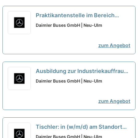
Praktikantenstelle im Bereich
Supply Chain Management - Team
Daimler Buses GmbH | Neu-Ulm
Methoden und Prozesse
neu
zum Angebot
Ausbildung zur Industriekauffrau
(m/w/d), Daimler Buses GmbH,
Daimler Buses GmbH | Neu-Ulm
Werk Neu-Ulm, Ausbildungsbeginn
13.09.2027
neu
zum Angebot
Tischler: in (w/m/d) am Standort
Neu-Ulm
neu
Daimler Buses GmbH | Neu-Ulm