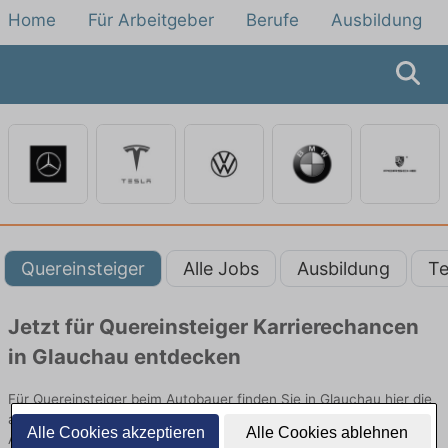
Home
Für Arbeitgeber
Berufe
Ausbildung
Quereinsteiger
Alle Jobs
Ausbildung
Te
Jetzt für Quereinsteiger Karrierechancen
in Glauchau entdecken
Für Quereinsteiger beim Autobauer finden Sie in Glauchau hier die
aktuellsten Angebote. Entdecken Sie freie Optionen von Top-
Alle Cookies akzeptieren
Alle Cookies ablehnen
Arbeitgebern und bewerben Sie sich noch heute.