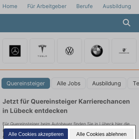
Home
Für Arbeitgeber
Berufe
Ausbildung
Quereinsteiger
Alle Jobs
Ausbildung
Te
Jetzt für Quereinsteiger Karrierechancen
in Lübeck entdecken
Für Quereinsteiger beim Autobauer finden Sie in Lübeck hier die
aktuellsten Angebote. Entdecken Sie freie Optionen von Top-
Alle Cookies akzeptieren
Alle Cookies ablehnen
Arbeitgebern und bewerben Sie sich noch heute.