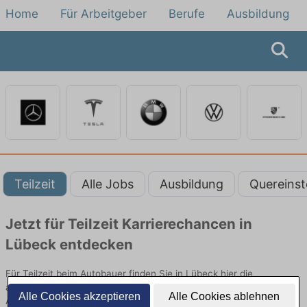
Home
Für Arbeitgeber
Berufe
Ausbildung
Teilzeit
Alle Jobs
Ausbildung
Quereinst
Jetzt für Teilzeit Karrierechancen in
Lübeck entdecken
Für Teilzeit beim Autobauer finden Sie in Lübeck hier die
aktuellsten Angebote. Entdecken Sie freie Optionen von Top-
Alle Cookies akzeptieren
Alle Cookies ablehnen
Arbeitgebern und bewerben Sie sich noch heute.