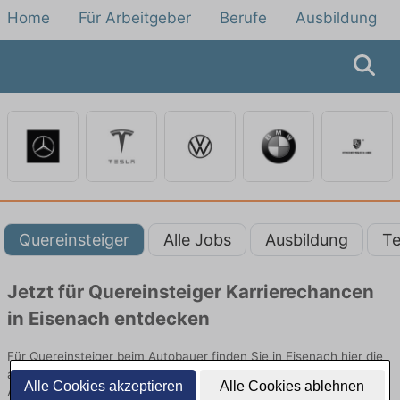
Home
Für Arbeitgeber
Berufe
Ausbildung
Quereinsteiger
Alle Jobs
Ausbildung
Te
Jetzt für Quereinsteiger Karrierechancen
in Eisenach entdecken
Für Quereinsteiger beim Autobauer finden Sie in Eisenach hier die
aktuellsten Angebote. Entdecken Sie freie Optionen von Top-
Alle Cookies akzeptieren
Alle Cookies ablehnen
Arbeitgebern und bewerben Sie sich noch heute.