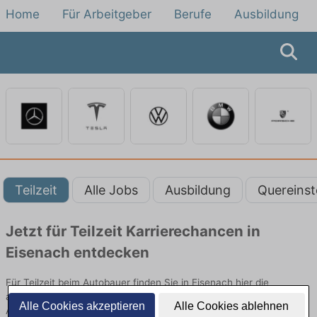
Home
Für Arbeitgeber
Berufe
Ausbildung
Teilzeit
Alle Jobs
Ausbildung
Quereinst
Jetzt für Teilzeit Karrierechancen in
Eisenach entdecken
Für Teilzeit beim Autobauer finden Sie in Eisenach hier die
aktuellsten Angebote. Entdecken Sie freie Optionen von Top-
Alle Cookies akzeptieren
Alle Cookies ablehnen
Arbeitgebern und bewerben Sie sich noch heute.