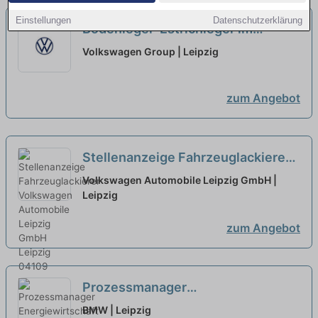
Einstellungen
Datenschutzerklärung
Bodenleger-Estrichleger im
Schiffbau (m/w/d) , auch
Volkswagen Group | Leipzig
Quereinsteiger als Helfer
zum Angebot
Stellenanzeige Fahrzeuglackierer
neu
Volkswagen Automobile Leipzig GmbH |
Leipzig
zum Angebot
Prozessmanager
Energiewirtschaft / Customer
BMW | Leipzig