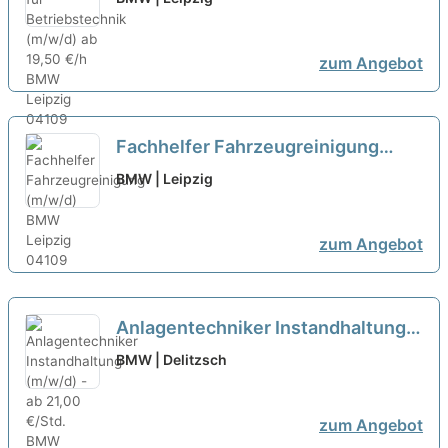
€/h
neu
zum Angebot
Fachhelfer Fahrzeugreinigung
(m/w/d)
neu
BMW | Leipzig
zum Angebot
Anlagentechniker Instandhaltung
(m/w/d) - ab 21,00 €/Std.
neu
BMW | Delitzsch
zum Angebot