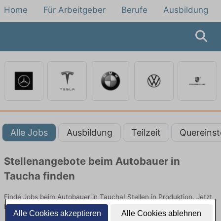
Home
Für Arbeitgeber
Berufe
Ausbildung
Alle Jobs
Ausbildung
Teilzeit
Quereinst
Stellenangebote beim Autobauer in
Taucha finden
Finde Jobs beim Autobauer in Taucha! Stellen in Produktion. Jetzt
bewerben!
Alle Cookies akzeptieren
Alle Cookies ablehnen