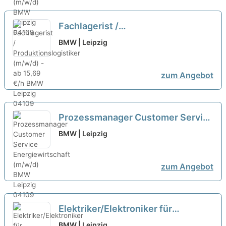
Fachlagerist /
Produktionslogistiker (m/w/d) - ab
BMW | Leipzig
15,69 €/h
neu
zum Angebot
Prozessmanager Customer Service
Energiewirtschaft (m/w/d)
BMW | Leipzig
zum Angebot
Elektriker/Elektroniker für
Betriebstechnik (m/w/d) ab 19,50
BMW | Leipzig