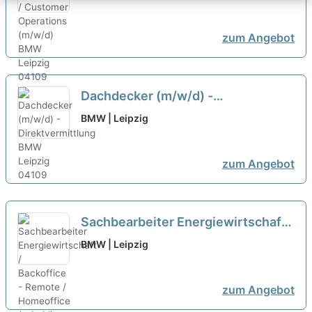
Operations (m/w/d)
neu
zum Angebot
Dachdecker (m/w/d) -
Direktvermittlung
BMW | Leipzig
zum Angebot
Sachbearbeiter Energiewirtschaft /
Backoffice - Remote / Homeoffice
BMW | Leipzig
(m/w/d)
zum Angebot