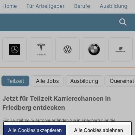
Home
Für Arbeitgeber
Berufe
Ausbildung
Teilzeit
Alle Jobs
Ausbildung
Quereinst
Jetzt für Teilzeit Karrierechancen in
Friedberg entdecken
Für Teilzeit beim Autobauer finden Sie in Friedberg hier die
aktuellsten Angebote. Entdecken Sie freie Optionen von Top-
Alle Cookies akzeptieren
Alle Cookies ablehnen
Arbeitgebern und bewerben Sie sich noch heute.