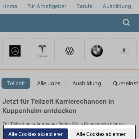
Home
Für Arbeitgeber
Berufe
Ausbildung
Teilzeit
Alle Jobs
Ausbildung
Quereinst
Jetzt für Teilzeit Karrierechancen in
Kuppenheim entdecken
Für Teilzeit beim Autobauer finden Sie in Kuppenheim hier die
aktuellsten Angebote. Entdecken Sie freie Optionen von Top-
Alle Cookies akzeptieren
Alle Cookies ablehnen
Arbeitgebern und bewerben Sie sich noch heute.