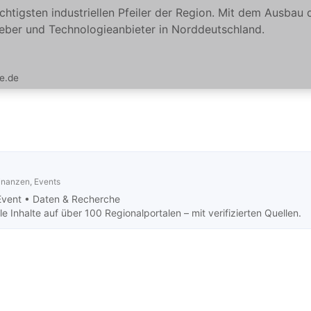
ichtigsten industriellen Pfeiler der Region. Mit dem Ausbau 
tgeber und Technologieanbieter in Norddeutschland.
e.de
Finanzen, Events
Event •
Daten & Recherche
 Inhalte auf über 100 Regionalportalen – mit verifizierten Quellen.