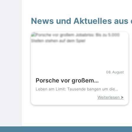
News und Aktuelles aus 
08. August
Porsche vor großem
Jobabriss: Bis zu 5.000 Stellen
Leben am Limit: Tausende bangen um die
Zukunft bei Porsche
stehen auf dem Spiel
Weiterlesen ⮞