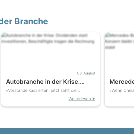
der Branche
08. August
Autobranche in der Krise:
Mercede
Dividenden statt
Gewinn b
«Vorstände kassierten, jetzt zahlt die
«Wenn China 
Belegschaft»
Autogeschäf
Investitionen, Beschäftigte
bleibt d
Weiterlesen ⮞
tragen die Rechnung
Geschäft