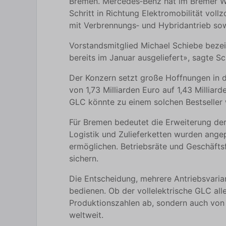
Bremen. Mercedes‑Benz hat im Bremer We
Schritt in Richtung Elektromobilität vol
mit Verbrennungs‑ und Hybridantrieb sow
Vorstandsmitglied Michael Schiebe beze
bereits im Januar ausgeliefert», sagte S
Der Konzern setzt große Hoffnungen in 
von 1,73 Milliarden Euro auf 1,43 Milliar
GLC könnte zu einem solchen Bestseller
Für Bremen bedeutet die Erweiterung der 
Logistik und Zulieferketten wurden ange
ermöglichen. Betriebsräte und Geschäftsf
sichern.
Die Entscheidung, mehrere Antriebsvarian
bedienen. Ob der vollelektrische GLC all
Produktionszahlen ab, sondern auch von 
weltweit.