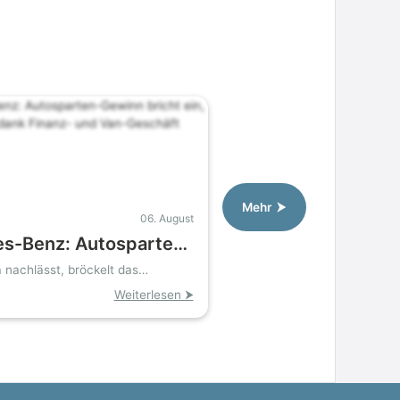
Mehr ⮞
06. August
s-Benz: Autosparten-
richt ein, Konzern
nachlässt, bröckelt das
t»
ank Finanz- und Van-
Weiterlesen ⮞
 stabil