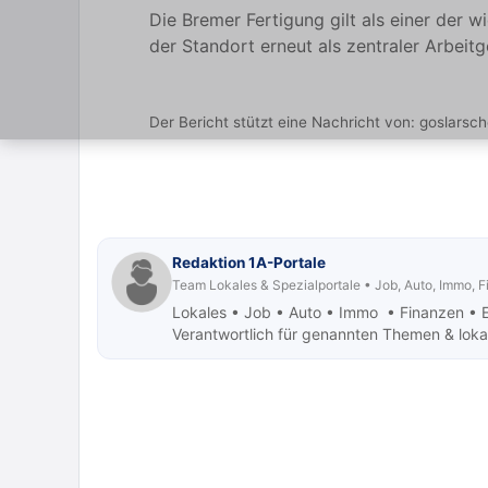
Die Bremer Fertigung gilt als einer der w
der Standort erneut als zentraler Arbei
Der Bericht stützt eine Nachricht von:
goslarsch
Redaktion 1A-Portale
Team Lokales & Spezialportale • Job, Auto, Immo, 
Lokales • Job
• Auto • Immo • Finanzen • 
Verantwortlich für genannten Themen & lokale