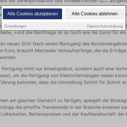
rk die Serienproduktion des vollelektrischen GLC aufgen
lzogen. Das Werk, in dem rund 10.500 Menschen beschäftigt 
ie die neue E‑Version und den EQE. Insgesamt laufen in B
Alle Cookies akzeptieren
Alle Cookies ablehnen
ichnete den Produktionsstart als Wendepunkt für den Stan
Einstellungen
Datenschutzerklärung
chiebe, «und die Nachfrage ist so hoch wie nie zuvor für ei
den neuen SUV: Nach einem Rückgang des Konzernergebnisse
den Euro, braucht Mercedes Verkaufserfolge, die die Erträge 
 werden.
Fertigung nicht nur Arbeitsplätze, sondern auch eine techn
passt, um die Fertigung von Elektrofahrzeugen neben konve
ührung betonten, dass die Umstellung Schritt für Schritt e
ten am gleichen Standort zu fertigen, spiegelt die Strateg
erdings die erhoffte Trendwende in der Branche einleiten ka
Lieferketten, Batteriepreisen und der Kaufbereitschaft de