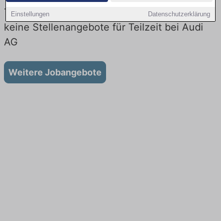
Teilzeit-Jobs bei Audi AG: Aktuell gibt es
Einstellungen
Datenschutzerklärung
keine Stellenangebote für Teilzeit bei Audi
AG
Weitere Jobangebote