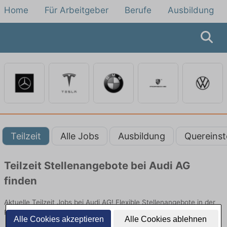
Home
Für Arbeitgeber
Berufe
Ausbildung
Teilzeit
Alle Jobs
Ausbildung
Quereinst
Teilzeit Stellenangebote bei Audi AG
finden
Aktuelle Teilzeit Jobs bei Audi AG! Flexible Stellenangebote in der
Produktion, Entwicklung, Büro oder Marketing.
Alle Cookies akzeptieren
Alle Cookies ablehnen