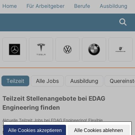
Home
Für Arbeitgeber
Berufe
Ausbildung
Teilzeit
Alle Jobs
Ausbildung
Quereinst
Teilzeit Stellenangebote bei EDAG
Engineering finden
Aktuelle Teilzeit Jobs bei EDAG Engineering! Flexible
Stellenangebote in der Produktion, Entwicklung, Büro oder
Alle Cookies akzeptieren
Alle Cookies ablehnen
Marketing.