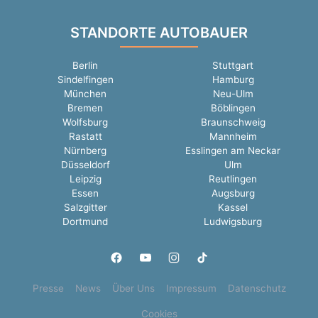
STANDORTE AUTOBAUER
Berlin
Stuttgart
Sindelfingen
Hamburg
München
Neu-Ulm
Bremen
Böblingen
Wolfsburg
Braunschweig
Rastatt
Mannheim
Nürnberg
Esslingen am Neckar
Düsseldorf
Ulm
Leipzig
Reutlingen
Essen
Augsburg
Salzgitter
Kassel
Dortmund
Ludwigsburg
Presse
News
Über Uns
Impressum
Datenschutz
Cookies