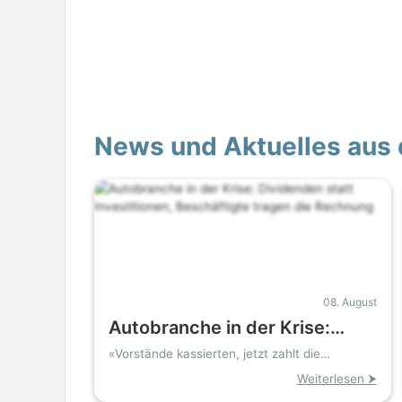
News und Aktuelles aus 
08. August
Autobranche in der Krise:
Dividenden statt
«Vorstände kassierten, jetzt zahlt die
Belegschaft»
Investitionen, Beschäftigte
Weiterlesen ⮞