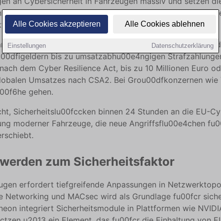
gen an Cybersicherheit in Fahrzeugen massiv und setzen d
ten und Sanktionsregeln, die bei Verstößen zu empfindlich
ekturu00e4nderungen zwingen.
Alle Cookies akzeptieren
Alle Cookies ablehnen
anderem den Cyber Resilience Act, die NIS2 Richtlinie und
Einstellungen
Datenschutzerklärung
00dfigeldern bis zu umsatzabhu00e4ngigen Strafzahlungen:
ach dem Cyber Resilience Act, bis zu 10 Millionen Euro od
 globalen Umsatzes nach CSA2. Bei Grou00dfkonzernen wie
u00f6he gehen.
icht, Sicherheitslu00fccken binnen 24 Stunden an die EU-C
ng moderner Fahrzeuge, die neue Angriffsflu00e4chen fu00
rschiebt.
 werden zum Sicherheitsfaktor
eugen erfordert tiefgreifende Anpassungen in Netzwerktop
ive Networking und MACsec wird als Grundlage fu00fcr sic
nfineon integriert Sicherheitsmodule in Plattformen wie NVI
tzen u2013 ein Element, das fu00fcr die Einhaltung von EU