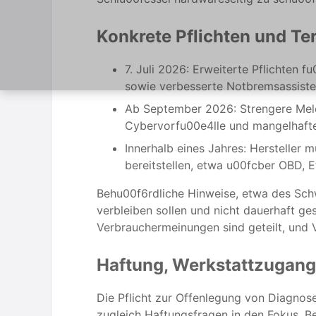
Konkrete Pflichten und T
7. Juli 2026: Erweiterte Pflichte
sowie verbesserte Notbremsassist
Ab September 2026: Strengere Meld
Cybervorfu00e4lle und mangelhafte
Innerhalb eines Jahres: Hersteller
bereitstellen, etwa u00fcber OBD, 
Behu00f6rdliche Hinweise, etwa des Schw
verbleiben sollen und nicht dauerhaft g
Verbrauchermeinungen sind geteilt, und V
Haftung, Werkstattzugang
Die Pflicht zur Offenlegung von Diagnos
zugleich Haftungsfragen in den Fokus. Be