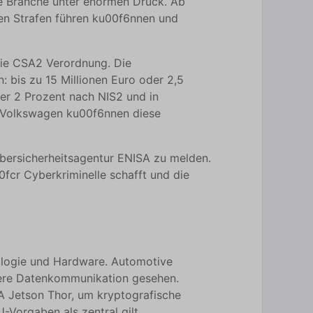
ie Branche unter enormen Druck. Ab
en Strafen führen ku00f6nnen und
 die CSA2 Verordnung. Die
 bis zu 15 Millionen Euro oder 2,5
er 2 Prozent nach NIS2 und in
 Volkswagen ku00f6nnen diese
ybersicherheitsagentur ENISA zu melden.
fcr Cyberkriminelle schafft und die
ologie und Hardware. Automotive
here Datenkommunikation gesehen.
DIA Jetson Thor, um kryptografische
-Vorgaben als zentral gilt.