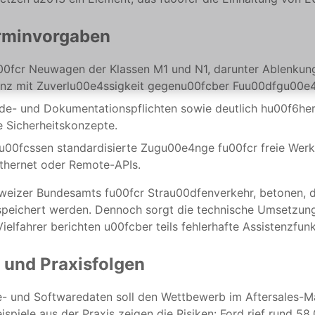
erminvorgaben
n fu00fcr Neuwagen der Klassen M1 und N1, darunter Ablenk
enz mit Zuverlu00e4ssigkeit gegenu00fcber Fuu00dfgu00e4
e- und Dokumentationspflichten sowie deutlich hu00f6he
 Sicherheitskonzepte.
 mu00fcssen standardisierte Zugu00e4nge fu00fcr freie Wer
Ethernet oder Remote-APIs.
eizer Bundesamts fu00fcr Strau00dfenverkehr, betonen, da
espeichert werden. Dennoch sorgt die technische Umsetzun
ielfahrer berichten u00fcber teils fehlerhafte Assistenzfunk
 und Praxisfolgen
e- und Softwaredaten soll den Wettbewerb im Aftersales-Ma
ispiele aus der Praxis zeigen die Risiken: Ford rief rund 