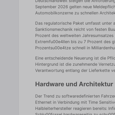
Deutschlandweit steigen die Anforderun
September 2026 gelten neue Meldepflich
Automobilkonzerne zu schnellen Archit
Das regulatorische Paket umfasst unter 
Sanktionsmechanik reicht von festen Buu
Prozent des weltweiten Jahresumsatzes n
Extremfu00e4llen bis zu 7 Prozent des
Prozentsu00e4tze schnell in Milliardenh
Eine entscheidende Neuerung ist die Pfl
Hintergrund ist die zunehmende Vernetzu
Verantwortung entlang der Lieferkette ve
Hardware und Architektur
Der Trend zu softwaredefinierten Fahrz
Ethernet in Verbindung mit Time Sensit
Halbleiterhersteller reagieren bereits: I
Schlu00fcssel hardwareseitig zu schu00fc