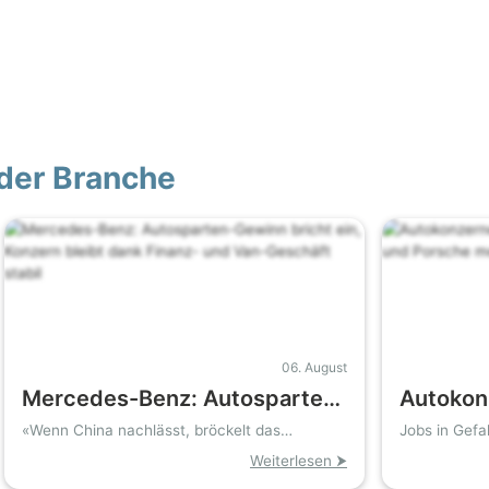
der Branche
06. August
Mercedes-Benz: Autosparten-
Autokon
Gewinn bricht ein, Konzern
Scheid
«Wenn China nachlässt, bröckelt das
Jobs in Gefa
Autogeschäft»
löst
bleibt dank Finanz- und Van-
Porsche
Weiterlesen ⮞