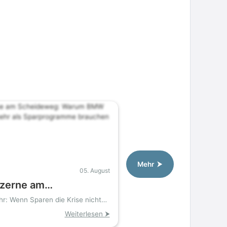
Mehr ⮞
05. August
zerne am
eweg: Warum BMW und
hr: Wenn Sparen die Krise nicht
 mehr als
Weiterlesen ⮞