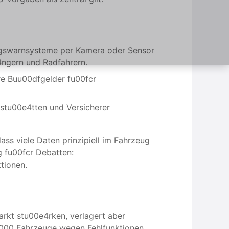
ungswarnsysteme per Kamera oder Sensor
ngern und Radfahrern.
re Buu00dfgelder fu00fcr
kstu00e4tten und Versicherer
ss viele Daten prinzipiell im Fahrzeug
g fu00fcr Debatten:
tionen.
rkt stu00e4rken, verlagert aber
58.000 Fahrzeuge wegen Fehlfunktionen