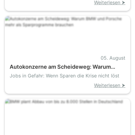
Van-Geschäft stabil
Autogeschäft»
Weiterlesen ⮞
05. August
Autokonzerne am Scheideweg: Warum
BMW und Porsche mehr als Sparprogramme
Jobs in Gefahr: Wenn Sparen die Krise nicht löst
brauchen
Weiterlesen ⮞