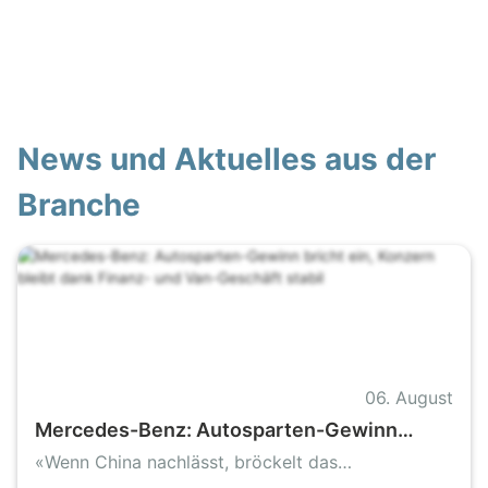
News und Aktuelles aus der
Branche
06. August
Mercedes-Benz: Autosparten-Gewinn
bricht ein, Konzern bleibt dank Finanz- und
«Wenn China nachlässt, bröckelt das