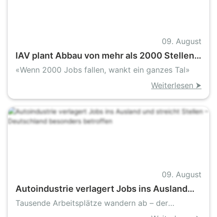
09. August
IAV plant Abbau von mehr als 2000 Stellen –
Erzgebirge steht vor schwerer Probe
«Wenn 2000 Jobs fallen, wankt ein ganzes Tal»
Weiterlesen ⮞
09. August
Autoindustrie verlagert Jobs ins Ausland
und streicht Stellen – Deutschland
Tausende Arbeitsplätze wandern ab – der
besonders betroffen
Standort steht auf dem Prüfstand