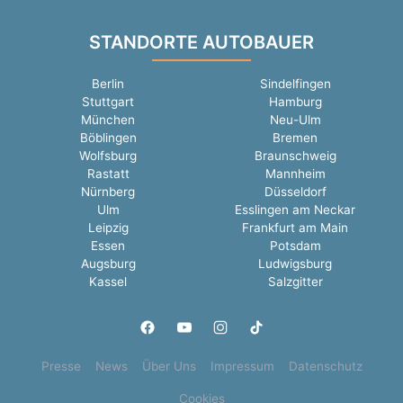
STANDORTE AUTOBAUER
Berlin
Sindelfingen
Stuttgart
Hamburg
München
Neu-Ulm
Böblingen
Bremen
Wolfsburg
Braunschweig
Rastatt
Mannheim
Nürnberg
Düsseldorf
Ulm
Esslingen am Neckar
Leipzig
Frankfurt am Main
Essen
Potsdam
Augsburg
Ludwigsburg
Kassel
Salzgitter
Presse
News
Über Uns
Impressum
Datenschutz
Cookies