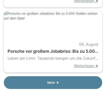
Weiterlesen ⮞
09. August
Porsche vor großem Jobabriss: Bis zu 5.000
Stellen stehen auf dem Spiel
Leben am Limit: Tausende bangen um die Zukunft
bei Porsche
Weiterlesen ⮞
Mehr ⮞