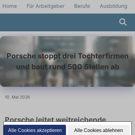
Home
Für Arbeitgeber
Berufe
Ausbildung
Porsche stoppt drei Tochterfirmen
und baut rund 500 Stellen ab
10. Mai 2026
Porsche leitet weitreichende
Strukturmaßnahmen ein
Alle Cookies akzeptieren
Alle Cookies ablehnen