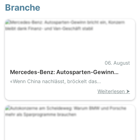
Branche
06. August
Mercedes-Benz: Autosparten-Gewinn
bricht ein, Konzern bleibt dank Finanz- und
«Wenn China nachlässt, bröckelt das
Van-Geschäft stabil
Autogeschäft»
Weiterlesen ⮞