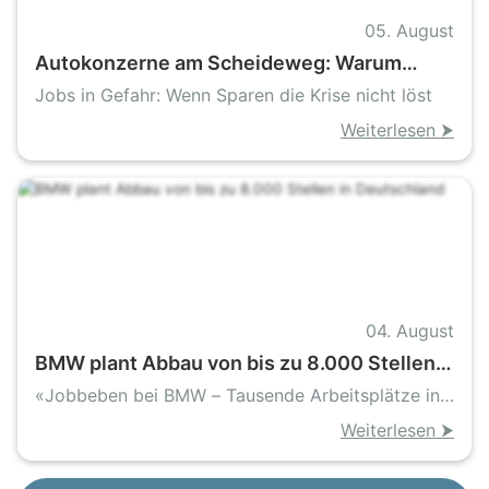
05. August
Autokonzerne am Scheideweg: Warum
BMW und Porsche mehr als Sparprogramme
Jobs in Gefahr: Wenn Sparen die Krise nicht löst
brauchen
Weiterlesen ⮞
04. August
BMW plant Abbau von bis zu 8.000 Stellen
in Deutschland
«Jobbeben bei BMW – Tausende Arbeitsplätze in
Gefahr»
Weiterlesen ⮞