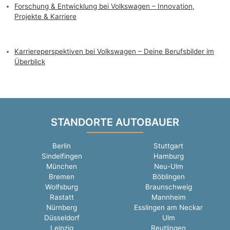
Forschung & Entwicklung bei Volkswagen – Innovation,
Projekte & Karriere
Karriereperspektiven bei Volkswagen – Deine Berufsbilder im
Überblick
STANDORTE AUTOBAUER
Berlin
Stuttgart
Sindelfingen
Hamburg
München
Neu-Ulm
Bremen
Böblingen
Wolfsburg
Braunschweig
Rastatt
Mannheim
Nürnberg
Esslingen am Neckar
Düsseldorf
Ulm
Leipzig
Reutlingen