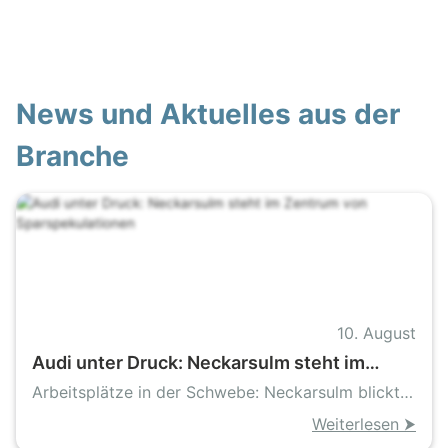
News und Aktuelles aus der
Branche
10. August
Audi unter Druck: Neckarsulm steht im
Zentrum von Sparspekulationen
Arbeitsplätze in der Schwebe: Neckarsulm blickt
sorgenvoll auf mögliche Sparpläne
Weiterlesen ⮞