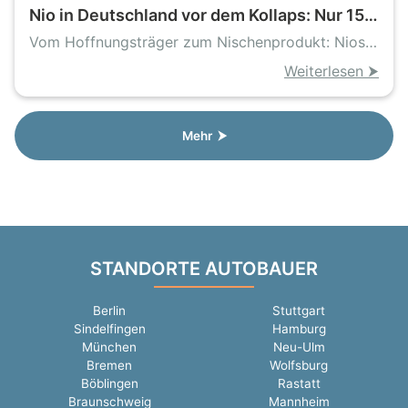
Nio in Deutschland vor dem Kollaps: Nur 15
Neuzulassungen im ersten Halbjahr 2026
Vom Hoffnungsträger zum Nischenprodukt: Nios
dramatischer Einbruch
Weiterlesen ⮞
Mehr ⮞
STANDORTE AUTOBAUER
Berlin
Stuttgart
Sindelfingen
Hamburg
München
Neu-Ulm
Bremen
Wolfsburg
Böblingen
Rastatt
Braunschweig
Mannheim