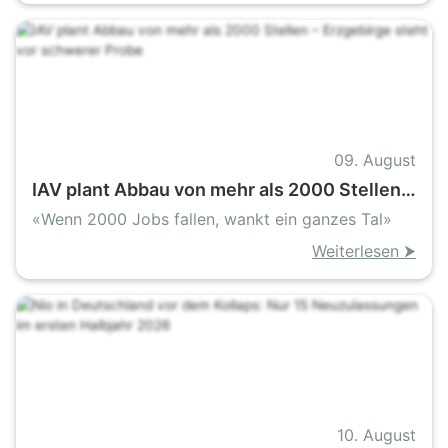
09. August
IAV plant Abbau von mehr als 2000 Stellen –
Erzgebirge steht vor schwerer Probe
«Wenn 2000 Jobs fallen, wankt ein ganzes Tal»
Weiterlesen ⮞
10. August