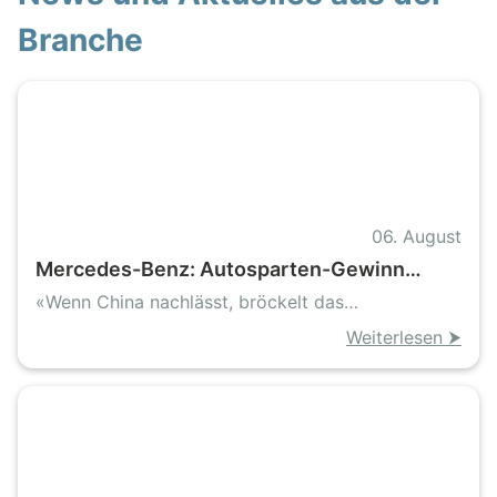
Branche
06. August
Mercedes-Benz: Autosparten-Gewinn
bricht ein, Konzern bleibt dank Finanz- und
«Wenn China nachlässt, bröckelt das
Van-Geschäft stabil
Autogeschäft»
Weiterlesen ⮞