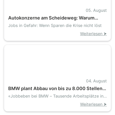
05. August
Autokonzerne am Scheideweg: Warum
BMW und Porsche mehr als Sparprogramme
Jobs in Gefahr: Wenn Sparen die Krise nicht löst
brauchen
Weiterlesen ⮞
04. August
BMW plant Abbau von bis zu 8.000 Stellen
in Deutschland
«Jobbeben bei BMW – Tausende Arbeitsplätze in
Gefahr»
Weiterlesen ⮞