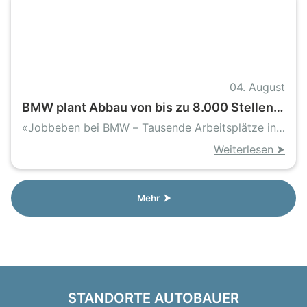
04. August
BMW plant Abbau von bis zu 8.000 Stellen
in Deutschland
«Jobbeben bei BMW – Tausende Arbeitsplätze in
Gefahr»
Weiterlesen ⮞
Mehr ⮞
STANDORTE AUTOBAUER