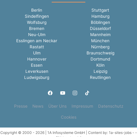
Berlin
Stuttgart
Sindelfingen
Hamburg
Wolfsburg
Böblingen
Bremen
Düsseldorf
Neu-Ulm
Mannheim
Esslingen am Neckar
München
Rastatt
Nürnberg
Ulm
Braunschweig
Hannover
Dortmund
Essen
Köln
Leverkusen
Leipzig
Ludwigsburg
Reutlingen
Presse
News
Über Uns
Impressum
Datenschutz
Cookies
Copyright © 2000 - 2026 | 1A Infosysteme GmbH | Content by: 1a-sites-jobs - -