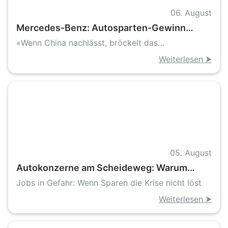
06. August
Mercedes-Benz: Autosparten-Gewinn
bricht ein, Konzern bleibt dank Finanz- und
«Wenn China nachlässt, bröckelt das
Van-Geschäft stabil
Autogeschäft»
Weiterlesen ⮞
05. August
Autokonzerne am Scheideweg: Warum
BMW und Porsche mehr als Sparprogramme
Jobs in Gefahr: Wenn Sparen die Krise nicht löst
brauchen
Weiterlesen ⮞